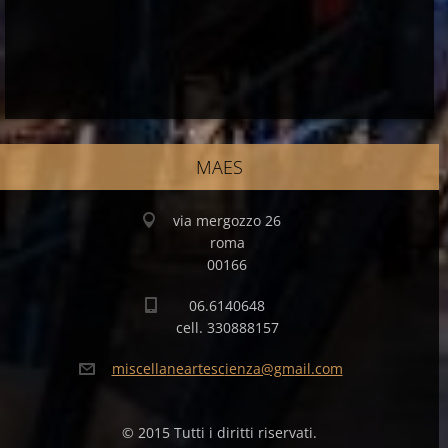
MAES
via mergozzo 26
roma
00166
06.6140648
cell. 330888157
miscella
neartesc
ienza@gm
ail.com
© 2015 Tutti i diritti riservati.